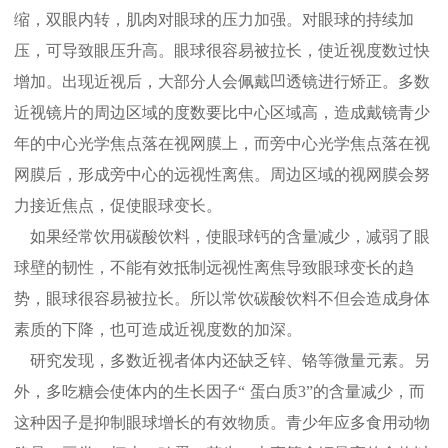
缩，双眼内转，肌肉对眼球的压力加强。对眼球的持续加
压，可导致眼压升高。眼球很容易被拉长，使近视度数过快
增加。出现近视后，大部分人会佩戴凹透镜进行矫正。多数
近视镜片的周边区域的度数要比中心区域高，造成戴镜青少
年的中心光学焦点落在视网膜上，而旁中心光学焦点落在视
网膜后，形成旁中心的远视性离焦。周边区域的视网膜会努
力接近焦点，促使眼球变长。
如果经常饮用碳酸饮料，使眼球钙的含量减少，减弱了眼
球壁的韧性，不能有效抵制远视性离焦导致眼球变长的趋
势，眼球很容易被拉长。所以常饮碳酸饮料不但会造成身体
素质的下降，也可造成近视度数的加深。
研究发现，多数近视者体内还缺乏锌、铬等微量元素。另
外，多吃糖会使体内的生长因子
“
蛋白质
3”
的含量减少，而
这种因子是抑制眼球增长的有效物质。青少年应多食用动物