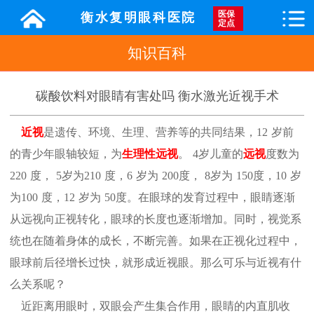
医保
衡水复明眼科医院
定点
知识百科
碳酸饮料对眼睛有害处吗 衡水激光近视手术
近视
是遗传、环境、生理、营养等的共同结果，
12
岁前
的青少年眼轴较短，为
生理性远视
。
4
岁儿童的
远视
度数为
220
度，
5
岁为
210
度，
6
岁为
200
度，
8
岁为
150
度，
10
岁
为
100
度，
12
岁为
50
度。在眼球的发育过程中，眼睛逐渐
从远视向正视转化，眼球的长度也逐渐增加。同时，视觉系
统也在随着身体的成长，不断完善。如果在正视化过程中，
眼球前后径增长过快，就形成近视眼。那么可乐与近视有什
么关系呢？
近距离用眼时，双眼会产生集合作用，眼睛的内直肌收