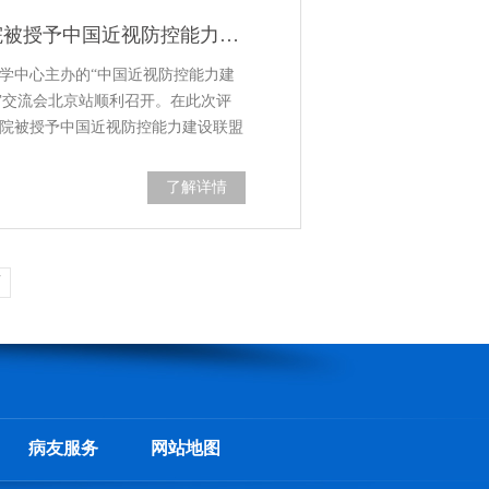
衡水复明眼科医院被授予中国近视防控能力建设联盟（CAMP）成员单位
学中心主办的“中国近视防控能力建
评审交流会北京站顺利召开。在此次评
院被授予中国近视防控能力建设联盟
。这标志着我院在儿童青…
了解详情
页
病友服务
网站地图