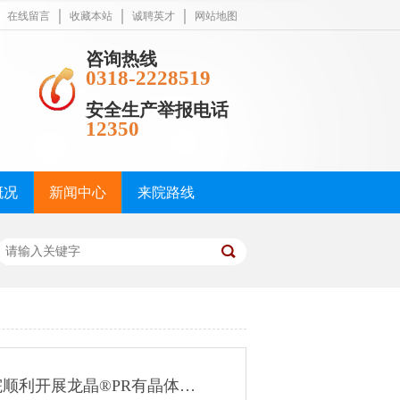
在线留言
收藏本站
诚聘英才
网站地图
咨询热线
0318-2228519
安全生产举报电话
12350
概况
新闻中心
来院路线
衡水复明眼科医院顺利开展龙晶®PR有晶体眼人工晶状体植入近视矫正手术！