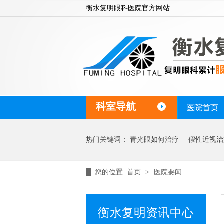
衡水复明眼科医院官方网站
科室导航
医院首页
热门关键词：
青光眼如何治疗
假性近视治
您的位置:
首页
>
医院要闻
衡水复明资讯中心