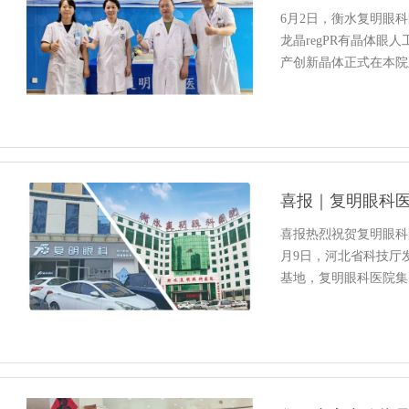
6月2日，衡水复明眼
龙晶regPR有晶体眼
产创新晶体正式在本院
reg品牌官方授权应用
喜报热烈祝贺复明眼科
月9日，河北省科技厅
基地，复明眼科医院集
《河北省科普示范基地