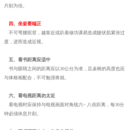
片刻为佳。
四、坐姿要端正
不可弯腰驼背，越靠近或趴着做功课易造成睫状肌紧张过
度，进而造成近视。
五、看书距离应适中
书与眼睛之间的距离应以
30
公分为准，且桌椅的高度也应
与体格相配合，不可勉强将就。
六、看电视距离勿太近
看电视时应保持与电视画面对角线六
~
八倍距离，每
30
分
钟必须休息片刻。