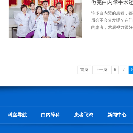
做完白内障手术
许多白内障的患者，都
后会不会复发呢？在门
的患者，术后视力很好
慢看不清楚了，和当初
首页
上一页
6
7
科室导航
白内障科
患者飞鸿
新闻中心